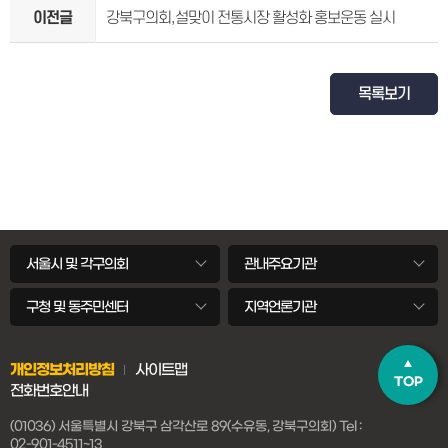
이전글
강북구의회,설맞이 전통시장 활성화 홍보운동 실시
목록보기
서울시 및 각구의회
관내주요기관
구청 및 동주민센터
지역언론기관
개인정보처리방침
사이트맵
TOP
전화번호안내
(01036) 서울특별시 강북구 삼각산로 89(수유동, 강북구의회)
Tel :
02-901-4511~13