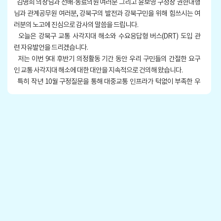
김명희 의장님과 선배·동료의원 여러분 그리고 윤보영 구청장 권한대행
님과 관계공무원 여러분, 강북구의 발전과 강북구민을 위해 힘쓰시는 여
러분의 노고에 진심으로 감사의 말씀을 드립니다.
오늘은 강북구 교통 사각지대 해소와 수요응답형 버스(DRT) 도입 관
련 자유발언을 드리겠습니다.
저는 이번 9대 후반기 의정활동 기간 동안 우리 구민들의 간절한 요구
인 교통 사각지대 해소에 대한 대안을 지속적으로 건의해 왔습니다.
특히 작년 10월 구정질문을 통해 대중교통 인프라가 턱없이 부족한 우
리 구의 현실을 짚으며 구민들이 보다 편안하게 공공기관을 방문하고 지
역 곳곳을 자유롭게 이동할 수 있도록 공공기관 셔틀버스의 운영을 간절
히 요청드린 바 있습니다.
그러나 이에 대한 집행부의 답변은 지극히 소극적이었습니다. 지자체에
서 운행하는 셔틀버스는 이미 타 자치구에서 성공적으로 수행하고 있음에
도 불구하고 법적인 문제를 제기하거나 마을버스 업계의 반발을 미리 예단
하며 ‘운영 불가’라는 벽을 세웠습니다.
이에 저는 셔틀버스 운영이 법적·재정적으로 문제가 없다고 판단하지
만 집행부의 추가적인 검토를 믿고 기다리며, 오늘은 그와는 조금 다른 교
통 서비스인 ‘수요응답형 버스(DRT)’ 도입을 제안하고자 합니다.
수요응답형 교통수단, 일명 Demand Responsive Transport, DRT라
고 불리는 교통서비스는 정해진 노선과 운행 시간표 없이 이용객의 호출