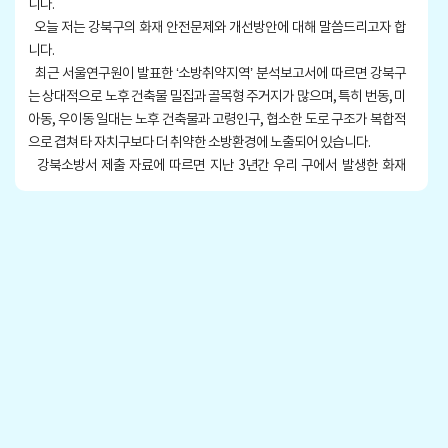
니다.
오늘 저는 강북구의 화재 안전문제와 개선방안에 대해 말씀드리고자 합
니다.
최근 서울연구원이 발표한 ‘소방취약지역’ 분석보고서에 따르면 강북구
는 상대적으로 노후 건축물 밀집과 골목형 주거지가 많으며, 특히 번동, 미
아동, 우이동 일대는 노후 건축물과 고령인구, 협소한 도로 구조가 복합적
으로 겹쳐 타 자치구보다 더 취약한 소방환경에 노출되어 있습니다.
강북소방서 제출 자료에 따르면 지난 3년간 우리 구에서 발생한 화재
는 554건으로 2022년 155건, 2023년 200건, 지난해 199건으로 매년 150
건 이상 발생한 것으로 보고되었습니다.
화재 주요 원인은 부주의가 55%로 절반 이상, 전기적 요인도 30%에 달
했으며, 특히 주거지에서 절반 가까이 발생함에 따라 화재가 곧 구민의 일
상과 직결된 문제임을 보여주고 있습니다.
다음으로 인명피해 현황은 최근 3년간 사망 5명, 부상 25명, 총 30명이 발
생했으며, 그중 절반 이상이 65세 이상 고령층인 것으로 확인되었습니
다. 이는 대피가 어려운 독거노인 등 취약계층이 큰 피해를 입을 수 있다
는 것을 증명하는 것입니다.
또한 준공 20년 이상 노후주택은 1만 8,900호에 달하며, 미아동, 수유
동, 번동 일대에 집중되어 있습니다. 그러나 주택용 화재경보기 보급률
은 11.8%, 소화기 보급율은 9.1%에 불과하며, 이는 전체 가구의 20% 수