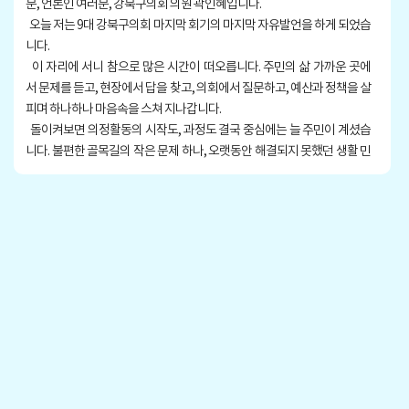
분, 언론인 여러분, 강북구의회 의원 곽인혜입니다.
오늘 저는 9대 강북구의회 마지막 회기의 마지막 자유발언을 하게 되었습
니다.
이 자리에 서니 참으로 많은 시간이 떠오릅니다. 주민의 삶 가까운 곳에
서 문제를 듣고, 현장에서 답을 찾고, 의회에서 질문하고, 예산과 정책을 살
피며 하나하나 마음속을 스쳐 지나갑니다.
돌이켜보면 의정활동의 시작도, 과정도 결국 중심에는 늘 주민이 계셨습
니다. 불편한 골목길의 작은 문제 하나, 오랫동안 해결되지 못했던 생활 민
원 하나, 아이들의 통학로 안전, 어르신들의 쉼터와 복지 그리고 우리 강북
의 미래를 키워낼 공공도서관과 문화 기반까지 겉으로는 작아 보여도 주민
의 삶에서는 결코 작지 않은 문제들 앞에서 정치는 무엇을 해야 하는가
를 늘 스스로 묻곤 했습니다.
저는 정치는 거창한 말보다 주민의 일상을 조금 더 안전하게 만들고, 조
금 더 편안하게 만들며, 조금 더 희망 있게 만드는 일이라고 믿어왔습니
다. 그 믿음으로 이 자리까지 걸어올 수 있었던 것은 무엇보다 주민 여러분
의 신뢰와 격려 덕분이었습니다.
때로는 따끔하게 꾸짖어 주셨고, 때로는 먼저 손을 잡아 주셨고, 때로는 끝
까지 해보라고 등을 밀어 주셨습니다. 그 한마디 한마디가 저를 버티게 했
고, 더 깊이 듣게 했고, 더 성실하게 움직이게 했습니다. 주민 여러분께 진심
으로 감사드립니다.