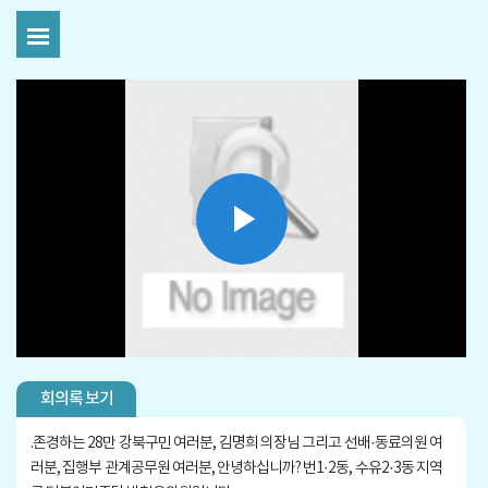
Play
Video
회의록 보기
.
존경하는 28만 강북구민 여러분, 김명희 의장님 그리고 선배·동료의원 여
러분, 집행부 관계공무원 여러분, 안녕하십니까? 번1·2동, 수유2·3동 지역