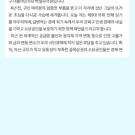
구 더불어민주당 박철우의원입니다.
4년 전, 구민 여러분의 엄중한 부름을 받고 이 자리에 섰던 그날의 뜨거
운 초심을 다시금 가슴에 새겨봅니다. 오늘 저는 제9대 의회 전체 임기
를 마무리하며, 급변하는 경제 위기 속에서 우리 강북구 민생 경제의 내실
을 기하고 소상공인을 보호하기 위한 정책 제언을 드리고자 합니다.
최근 전 세계적인 공급망 불안과 원자재 가격 변동 등으로 인한 고물가
와 금리 변동 변수가 우리 서민경제에 적지 않은 부담을 주고 있습니다. 특
히, 자산 규모가 작고 유동성이 부족한 골목상권과 소상공인들은 경제 변
동성이 커질수록 경영 위기에 가장 먼저 노출될 수 있을 것이라 보여지기
에 그 어느 때보다 세심하고 정교한 정책적 배려가 절실한 시점입니다.
우리 강북구의 대표적 3대 산업인 봉제산업, 전통시장 그리고 공예산업
은 현재 이러한 변화를 흡수할 완충 지대가 매우 부족한 실정입니다. 소비
심리 위축이 가계 지출 감소로 이어지고, 이것이 다시 구민의 삶을 지탱하
는 뿌리 산업의 활력 저하로 연결되는 악순환이 우려됩니다.
본 의원은 매년 행정사무감사를 통해 이러한 민생 경제의 위기 대응 방안
을 끊임없이 지적해 왔습니다.
강북구의 산업 전반에 걸쳐 단순한 소모성 물품 지원이라는 임시방편
을 넘어 작업환경 개선과 스마트 설비 도입 등 실질적인 생산성을 높
일 수 있는 ‘구조적 혁신’이 뒷받침되어야 함을 강조해 왔습니다.
‘소상공인 및 중소기업 육성’은 강북구의 지속 가능한 성장을 위한 생존 과