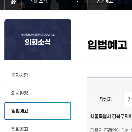
의회소식
입법예고
GANGBUK DISTRICT COUNCIL
의회소식
입법예고
공지사항
의사일정
작성자
강
입법예고
서울특별시 강북구의회
집회공고
다음의 조례안에 대한 