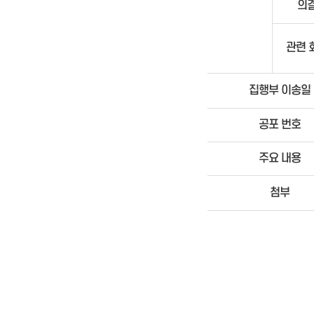
의
관련 
집행부 이송일
공포 번호
주요 내용
첨부