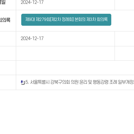
결일
2024-12-17
제9대 제279회[제2차 정례회] 본회의 제3차 회의록
회의록
2024-12-17
5. 서울특별시 강북구의회 의원 윤리 및 행동강령 조례 일부개정