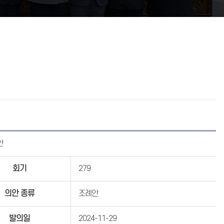
안
회기
279
의안 종류
조례안
발의일
2024-11-29