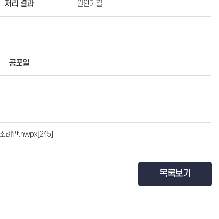
처리 결과
원안가결
공포일
조례안.hwpx
[245]
목록보기