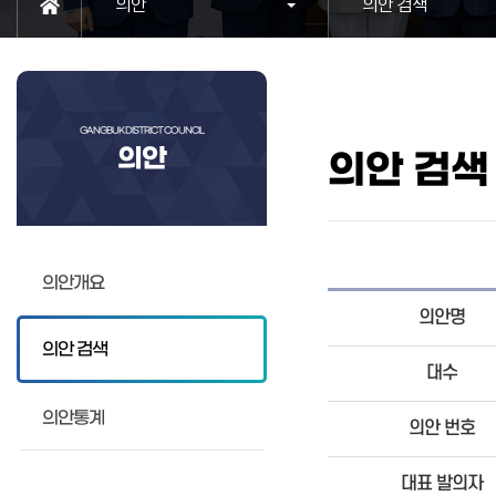
의안
의안 검색
GANGBUK DISTRICT COUNCIL
의안
의안 검색
의안개요
의안명
의안 검색
대수
의안통계
의안 번호
대표 발의자