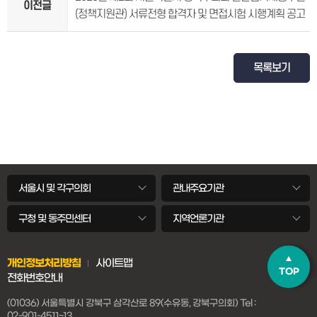
이전글
(정책지원관) 서류전형 합격자 및 면접시험 시행계획 공고
목록보기
서울시 및 각구의회
관내주요기관
구청 및 동주민센터
지역언론기관
개인정보처리방침
사이트맵
TOP
전화번호안내
(01036) 서울특별시 강북구 삼각산로 89(수유동, 강북구의회)
Tel :
02-901-4511~13