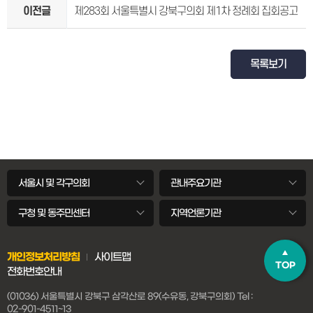
이전글
제283회 서울특별시 강북구의회 제1차 정례회 집회공고
목록보기
서울시 및 각구의회
관내주요기관
구청 및 동주민센터
지역언론기관
개인정보처리방침
사이트맵
TOP
전화번호안내
(01036) 서울특별시 강북구 삼각산로 89(수유동, 강북구의회)
Tel :
02-901-4511~13