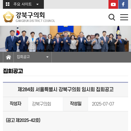
본문바로가기
주요 사이트
강북구의회
GANGBUK DISTRICT COUNCIL
집회공고
집회공고
제284회 서울특별시 강북구의회 임시회 집회공고
작성자
작성일
강북구의회
2025-07-07
(
공고 제
2025
-42
호
)