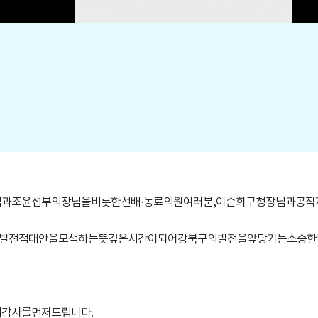
과조윤섭부의장님을비롯한선배·동료의원여러분,이순희구청장님과공직자
발전적대안을모색하는뜻깊은시간이되어강북구의발전을앞당기는소중한
감사를먼저드립니다.