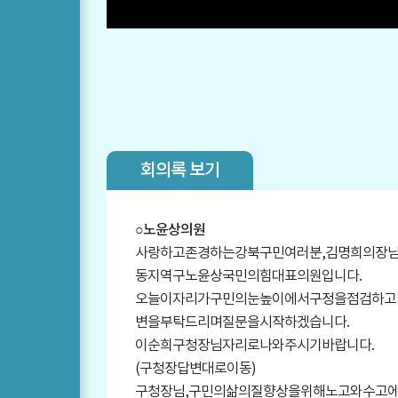
회의록 보기
○
노윤상
의원
사랑하고존경하는강북구민여러분,김명희의장님
동지역구노윤상국민의힘대표의원입니다.
오늘이자리가구민의눈높이에서구정을점검하고
변을부탁드리며질문을시작하겠습니다.
이순희구청장님자리로나와주시기바랍니다.
(구청장답변대로이동)
구청장님,구민의삶의질향상을위해노고와수고에