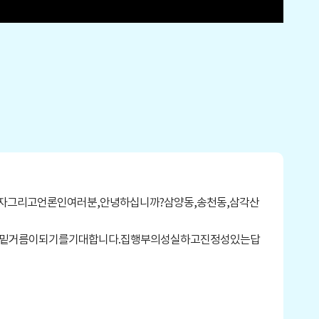
그리고언론인여러분,안녕하십니까?삼양동,송천동,삼각산
밑거름이되기를기대합니다.집행부의성실하고진정성있는답