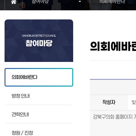
참여마당
의회에바란다
GANGBUK DISTRICT COUNCIL
참여마당
의회에바
의회에바란다
방청 안내
작성자
빛
견학안내
강북구의회 홈페이지 
청원 / 진정