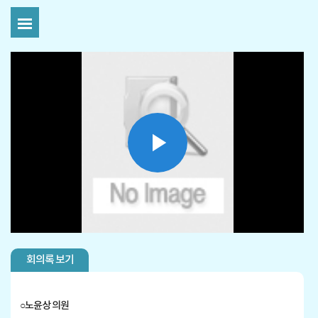
Play
Video
회의록 보기
○
노윤상
의원