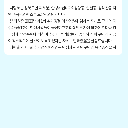
사랑하는 강북구민 여러분, 안녕하십니까? 삼양동, 송천동, 삼각산동 지
역구 국민의힘 소속 노윤상의원입니다.
본 의원은 2023년 제1회 추가경정 예산위원에 임하는 자세로 구민의 다
수가 공감하는 민생사업들이 공정하고 합리적인 절차에 의하여 얼마나 긴
급성과 우선순위에 의하여 추경에 올라왔는지 꼼꼼히 살펴 구민의 세금
이 적소적기에 잘 쓰이도록 하겠다는 자세로 임하였음을 말씀드립니다.
이번 회기 제1회 추가경정예산안은 민생과 관련된 구민의 복리증진을 위
해 긴급을 요하는 예산도 있었지만, 문제 있는 예산에 대해서는 본 의원
이 지속적으로 지적하고 대안도 제시했습니다. 그럼에도 예산안이 원안대
로 통과되는 것에 대해 매우 유감임을 밝히며 신상발언을 통하여 구민여러
분에게 말씀드리고자 합니다.
발언을 시작하겠습니다.
이번 예산안에 지역경제과에서는 번동에 ‘스마트팜 센터’, 우이동에 ‘재배
단지 조성’이라는 그동안 우리 강북구에서는 경험한 적이 전무한 농업전문
시설 사업을 추진하겠다며 설계용역 비용을 편성 요구하였습니다.
추경예산은 민생과 관련하여 긴급성을 요구하는 사업의 예산을 회계연
도 중 추가로 편성하는 것입니다.
본 의원은 이 사업이 과연 긴급성이 있는 사업이 맞는지에 대해 의문을 제
기합니다.