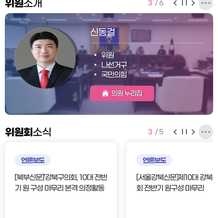
위원
소개
3
/
6
신동걸
위원
나선거구
국민의힘
의원 누리집
위원회
소식
3
/
5
언론보도
언론보도
[북부신문]'강북구의회, 10대 전반
[서울강북신문]제10대 강북
기 원 구성 마무리 본격 의정활동
회 전반기 원구성 마무리
돌입