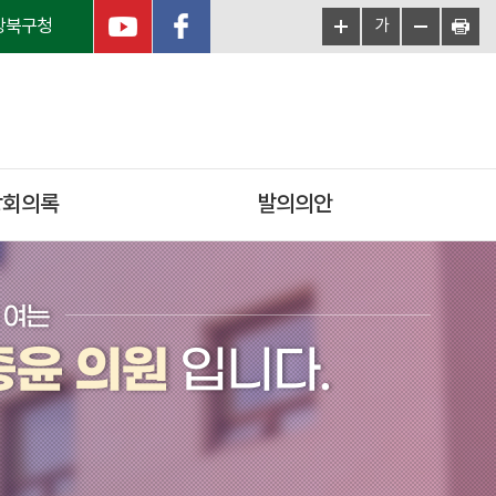
강북구청
가
상회의록
발의의안
 여는
증윤 의원
입니다.