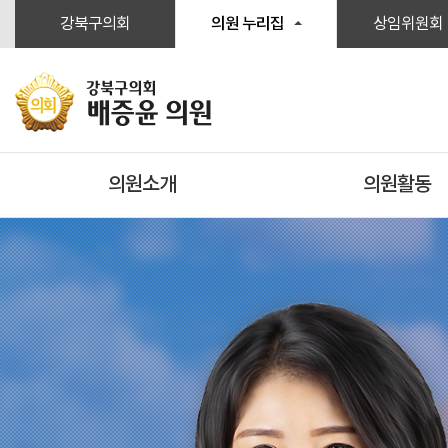
본문바로가기
강북구의회
의원 누리집
상임위원회
강북구의회
배증윤 의원
의원소개
의원활동