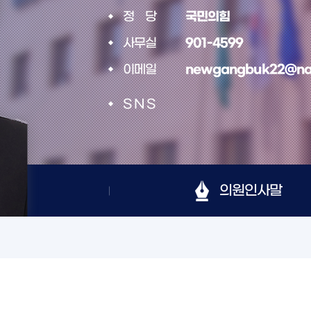
정당
국민의힘
사무실
901-4599
이메일
newgangbuk22@na
SNS
의원인사말