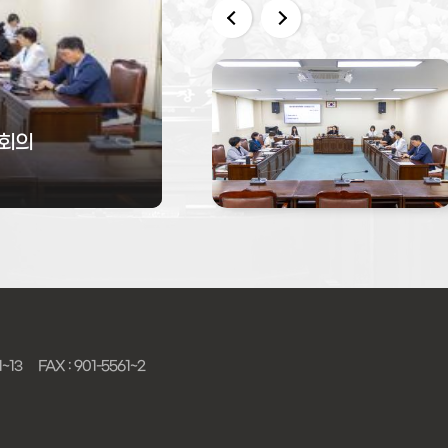
 회의
1~13
FAX : 901-5561~2