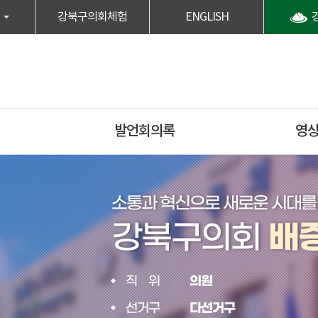
강북구의회체험
ENGLISH
발언회의록
영
소통과 혁신으로 새로운 시대를
강북구의회
배
직위
의원
선거구
다선거구