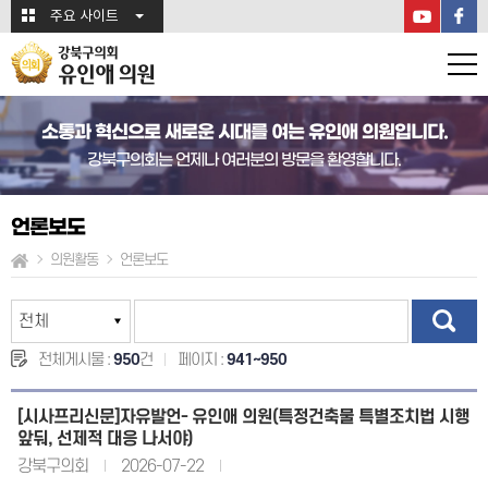
본문바로가기
주요 사이트
강북구의회
유인애 의원
소통과 혁신으로 새로운 시대를 여는 유인애 의원입니다.
강북구의회는 언제나 여러분의 방문을 환영합니다.
언론보도
의원활동
언론보도
전체게시물 :
950
건
페이지 :
941~950
[시사프리신문]자유발언- 유인애 의원(특정건축물 특별조치법 시행
앞둬, 선제적 대응 나서야)
강북구의회
2026-07-22