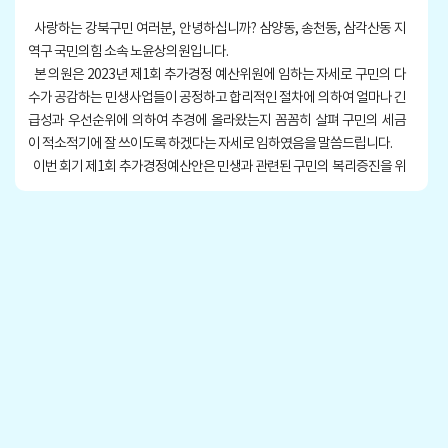
사랑하는 강북구민 여러분, 안녕하십니까? 삼양동, 송천동, 삼각산동 지
역구 국민의힘 소속 노윤상의원입니다.
본 의원은 2023년 제1회 추가경정 예산위원에 임하는 자세로 구민의 다
수가 공감하는 민생사업들이 공정하고 합리적인 절차에 의하여 얼마나 긴
급성과 우선순위에 의하여 추경에 올라왔는지 꼼꼼히 살펴 구민의 세금
이 적소적기에 잘 쓰이도록 하겠다는 자세로 임하였음을 말씀드립니다.
이번 회기 제1회 추가경정예산안은 민생과 관련된 구민의 복리증진을 위
해 긴급을 요하는 예산도 있었지만, 문제 있는 예산에 대해서는 본 의원
이 지속적으로 지적하고 대안도 제시했습니다. 그럼에도 예산안이 원안대
로 통과되는 것에 대해 매우 유감임을 밝히며 신상발언을 통하여 구민여러
분에게 말씀드리고자 합니다.
발언을 시작하겠습니다.
이번 예산안에 지역경제과에서는 번동에 ‘스마트팜 센터’, 우이동에 ‘재배
단지 조성’이라는 그동안 우리 강북구에서는 경험한 적이 전무한 농업전문
시설 사업을 추진하겠다며 설계용역 비용을 편성 요구하였습니다.
추경예산은 민생과 관련하여 긴급성을 요구하는 사업의 예산을 회계연
도 중 추가로 편성하는 것입니다.
본 의원은 이 사업이 과연 긴급성이 있는 사업이 맞는지에 대해 의문을 제
기합니다.