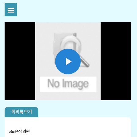
Play
Video
회의록 보기
○
노윤상
의원