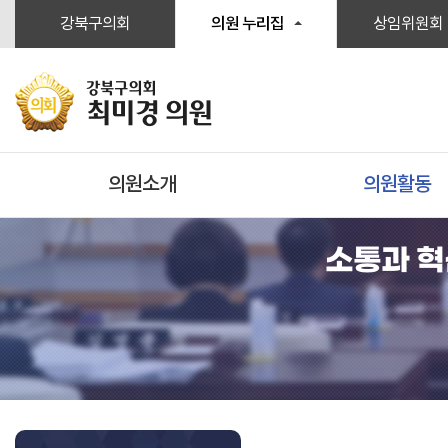
본문바로가기
강북구의회
의원 누리집
상임위원회
강북구의회
최미경 의원
의원소개
의원활동
소통과 혁