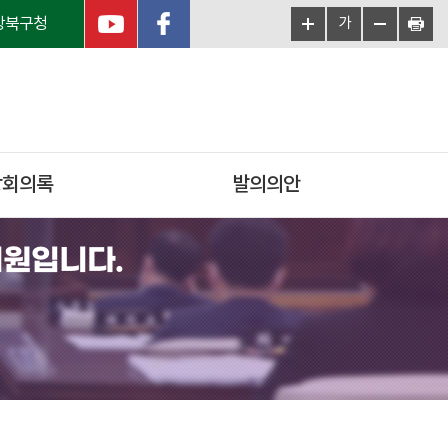
강북구청
가
상회의록
발의의안
의원입니다.