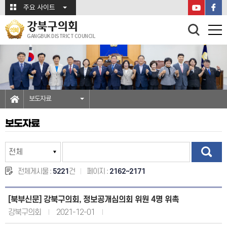
본문바로가기
주요 사이트
강북구의회
GANGBUK DISTRICT COUNCIL
보도자료
보도자료
전체게시물 :
5221
건
페이지 :
2162~2171
[북부신문] 강북구의회, 정보공개심의회 위원 4명 위촉
강북구의회
2021-12-01