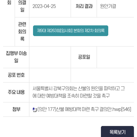
회
의결
2023-04-25
처리 결과
원안가결
일
관련
제9대 제263회[임시회] 본회의 제2차 회의록
회의
록
집행부 이송
공포일
일
공포 번호
서울특별시 강북구의회는 산불의 원인을 파악하고 그
주요 내용
에 대한 예방대책을 조속히 마련할 것을 촉구
첨부
(의안 177)산불 예방대책 마련 촉구 결의안.hwp
[546]
목록보기