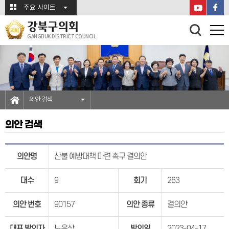
본문바로가기
주요 사이트
강북구의회
GANGBUK DISTRICT COUNCIL
의안 검색
의안 검색
의안명
산불 예방대책 마련 촉구 결의안
대수
9
회기
263
의안 번호
90157
의안 종류
결의안
대표 발의자
노윤상
발의일
2023-04-17