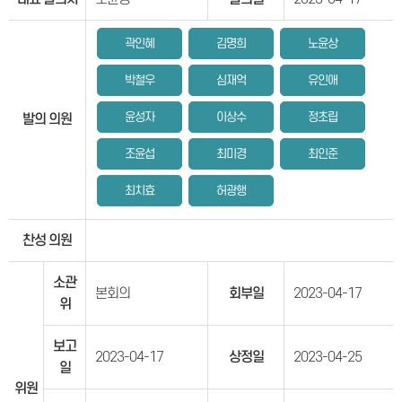
곽인혜
김명희
노윤상
박철우
심재억
유인애
윤성자
이상수
정초립
발의 의원
조윤섭
최미경
최인준
최치효
허광행
찬성 의원
소관
본회의
회부일
2023-04-17
위
보고
2023-04-17
상정일
2023-04-25
일
위원