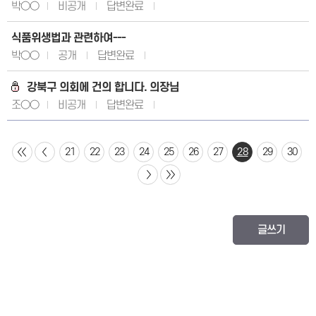
박○○
비공개
답변완료
식품위생법과 관련하여---
박○○
공개
답변완료
강북구 의회에 건의 합니다. 의장님
조○○
비공개
답변완료
21
22
23
24
25
26
27
28
29
30
글쓰기